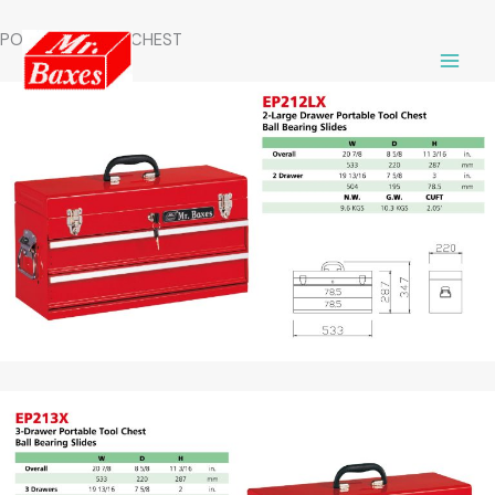
跳
PORTABLE TOOL CHEST
至
主
要
內
容