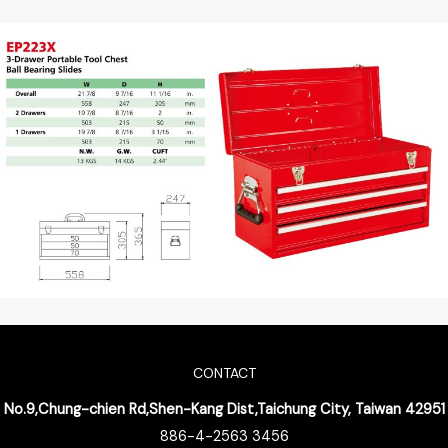
CONTACT
No.9,Chung-chien Rd,Shen-Kang Dist,Taichung City, Taiwan 42951
886-4-2563 3456