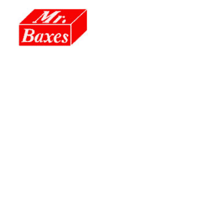
跳
至
主
要
內
容
SERVICE CART