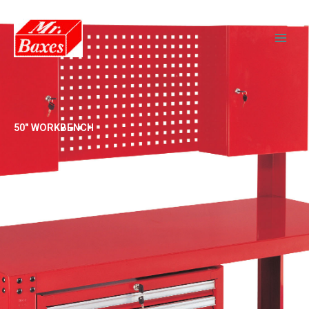
跳
至
主
要
內
容
50" WORKBENCH